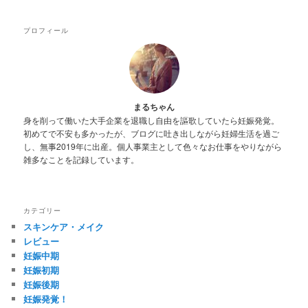
移
動
プロフィール
動
まるちゃん
身を削って働いた大手企業を退職し自由を謳歌していたら妊娠発覚。
初めてで不安も多かったが、ブログに吐き出しながら妊婦生活を過ご
し、無事2019年に出産。個人事業主として色々なお仕事をやりながら
雑多なことを記録しています。
カテゴリー
スキンケア・メイク
レビュー
妊娠中期
妊娠初期
妊娠後期
妊娠発覚！