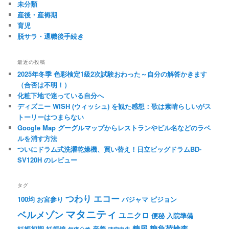
未分類
産後・産褥期
育児
脱サラ・退職後手続き
最近の投稿
2025年冬季 色彩検定1級2次試験おわった～自分の解答かきます
（合否は不明！）
化粧下地で迷っている自分へ
ディズニー WISH (ウィッシュ) を観た感想：歌は素晴らしいがス
トーリーはつまらない
Google Map グーグルマップからレストランやビル名などのラベ
ルを消す方法
ついにドラム式洗濯乾燥機、買い替え！日立ビッグドラムBD-
SV120H のレビュー
タグ
つわり
エコー
100均
お宮参り
パジャマ
ピジョン
マタニティ
ベルメゾン
ユニクロ
便秘
入院準備
糖尿
糖負荷検査
妊娠初期
妊娠線
産着