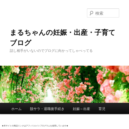
検
索
まるちゃんの妊娠・出産・子育て
ブログ
話し相手がいないのでブログに向かってしゃべってる
メ
ホーム
脱サラ・退職後手続き
妊娠～出産
育児
メ
サ
イ
ン
★本サイトの商品リンクはアフィリエイトプログラムを使用しています★
イ
ブ