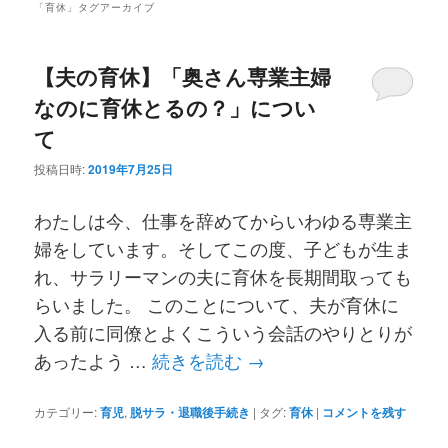
メ
「
育休
」タグアーカイブ
ニ
ン
コ
ュ
【夫の育休】「奥さん専業主婦
ー
なのに育休とるの？」につい
コ
ン
て
ン
テ
投稿日時:
2019年7月25日
わたしは今、仕事を辞めてからいわゆる専業主
テ
ン
婦をしています。そしてこの度、子どもが生ま
れ、サラリーマンの夫に育休を長期間取っても
ン
ツ
らいました。 このことについて、夫が育休に
入る前に同僚とよくこういう会話のやりとりが
ツ
へ
あったよう …
続きを読む
→
へ
移
カテゴリー:
育児
,
脱サラ・退職後手続き
|
タグ:
育休
|
コメントを残す