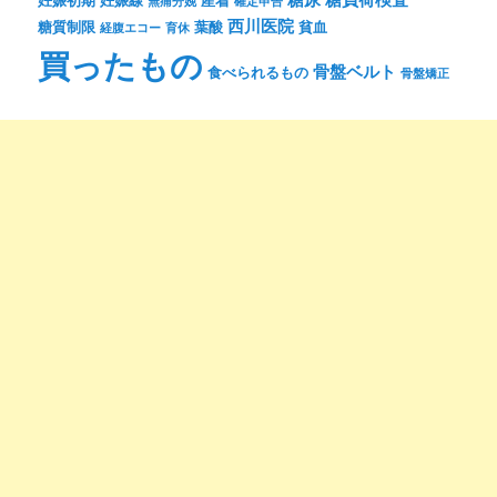
無痛分娩
確定申告
西川医院
糖質制限
葉酸
貧血
経腹エコー
育休
買ったもの
骨盤ベルト
食べられるもの
骨盤矯正